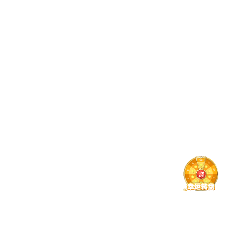
希望能够在新教练的带领下找到更适合球队风格的发
展方向。同时，他明确表示，无论面对怎样的新挑
战，他们都会以全新的姿态迎接并付诸行动。
此外，在国际赛事频繁举行的大背景下，如何调整状
态、保持竞技水平，将是每个俱乐部面临的重要议
题。对此，基米希认为合理安排训练计划以及科学管
理身体状态，将能够帮助他们走得更远，实现预期目
标。
最后，他鼓励所有球迷继续支持球队，并承诺会竭尽
所能为他们奉献精彩比赛。同时，他相信，在大家共
同努力下，下一个辉煌属于拜仁慕尼黑，也属于这些
为之奋斗的人们。