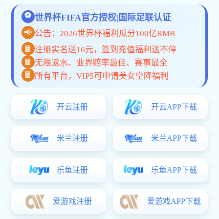
手机App
网页版
基米希谈拜仁下赛季三冠王目
标并回应诺伊尔队长身份问题
2026-07-04 19:19
68 次阅读
首页
/
体育新闻