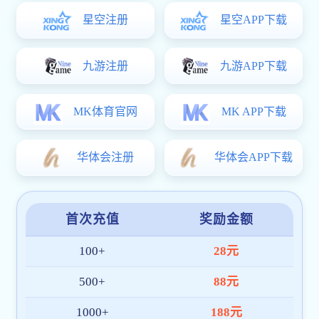
本文将围绕基米希谈及拜仁慕尼黑下赛季三冠王目标
以及回应诺伊尔队长身份问题展开讨论。基米希作为
球队的重要一员，表达了对下赛季的美好憧憬，并对
诺伊尔的领导地位进行了阐释。从多个角度分析，包
括拜仁的三冠王追求、基米希的个人看法、诺伊尔对
球队的重要性以及未来展望等方面，力求为读者提供
全面深入的理解。通过这篇文章，读者能够更好地把
握拜仁在新赛季中的战略布局和球队氛围，领略到基
米希及其同僚们对于荣誉的不懈追求。
1、拜仁的三冠王目标