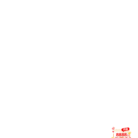
上一篇：
夸梅：波尔与文班同样需要机会让文…
下一篇：
本泽马精彩进球遭VAR判罚越位无
延伸阅读