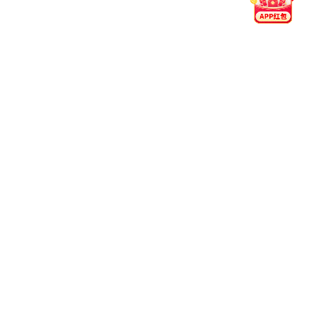
亨利分析蓝军换帅现象强调耐心的重要性
在现代足球的竞争中，教练的更换成为了一种常见现象，尤
其是在一些顶...
2026-07-10