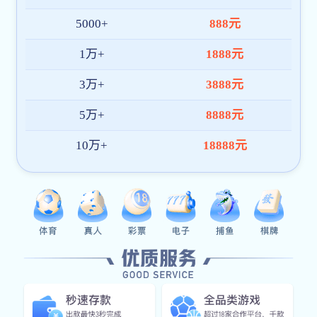
在谈及拜仁慕尼黑下赛季的目标时，基米希表现出了
极大的信心。他指出，在经历了上个赛季的一系列波
折后，球队已经积累了丰富的经验，这将有助于他们
更好地应对即将到来的挑战。尽管足球比赛充满不确
定性，但他相信，只要全队团结一致，就一定能向着
三冠王的目标迈进。
此外，基米希还强调了团队合作的重要性。在足球
中，单靠个人能力是无法赢得比赛的，而需要每一个
球员都发挥出最佳状态，共同为实现目标而努力。他
提到，通过良好的训练和沟通，可以增强球员之间的
默契，这对于争夺冠军至关重要。
最后，他也提到了竞争对手的强大。在德甲联赛和欧
洲赛事中，各支球队都在不断提升实力。因此，要想