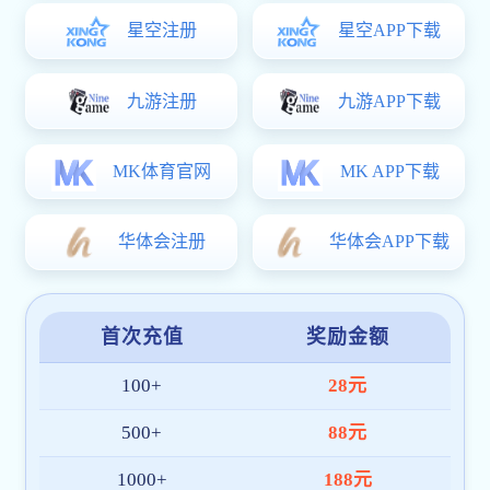
在意大利足球的转会市场上，弗拉泰西作为一名备受
瞩目的中场新星，正面临着离开国际米兰的局势。随
着诺丁汉森林和罗马这两支球队对他的追逐日益加
剧，弗拉泰西的未来充满了不确定性。本文将从四个
方面详细探讨这一话题，包括弗拉泰西的个人表现与
潜力、国米的现状与需求、诺丁汉森林与罗马的竞争
策略，以及可能影响这一转会交易的外部因素。通过
这些分析，我们可以更全面地理解弗拉泰西在当前转
会市场中的重要性及其未来的发展方向。
1、弗拉泰西的个人表现与潜力