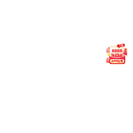
延伸阅读
澳大利亚U17主帅称赞中国队表现出色展
在近期的国际青年足球比赛中，澳大利亚U17主帅对中国队的
表现给予...